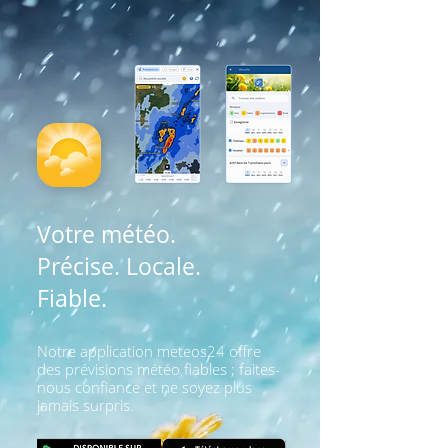
Votre météo.
Précise. Locale.
Fiable.
Notre application meteos24 offre
des prévisions météo fiables ; faites-
nous confiance et ne soyez plus
jamais surpris.