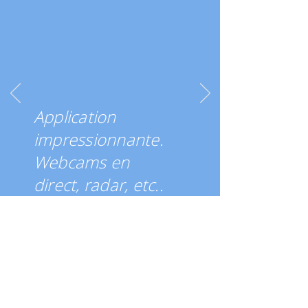
Application
impressionnante.
Webcams en
direct, radar, etc..
5 étoiles !
À